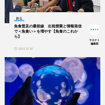
シコロサンゴ
シトウズクラゲ
シマハギ
創る
シャコガイ
シュレーゲルアオガエル
魚食普及の最前線 出前授業と情報発信
で＜魚食い＞を増やす【魚食のこれか
シラウオ
シロウオ
シログチ
ら】
サカナト
編集部
シロザケ
シロワニ
ジンベエザメ
2023.10.30
スクミリンゴガイ
スズキ
スッポン
スナモグリ
スベスベマンジュウガニ
スルメイカ
ズワイガニ
セイウチ
センニンガジ
ソウギョ
ソウダガツオ
ソトオリイワシ
ソラスズメダイ