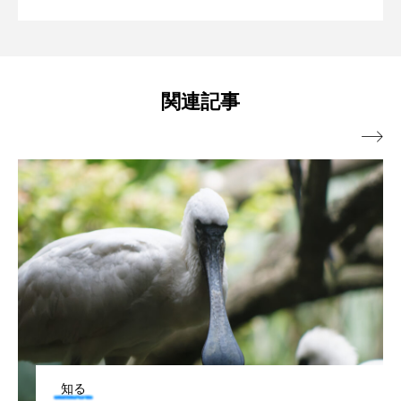
で海を記録しながら暮らしてます。
ンポ＞との思い出 「デートの待ち合わ
クロツラヘラサギ
クロマグロ
グッピー
き物たち
グラミー
グルクン
ケブカガニ
ケラ
せ」が愛おしい
関連記事
ケープペンギン
ゲンゴロウ
コイ

コウテイペンギン
コオイムシ
コガタペンギン
コガネスズメダイ
コクチバス
コクレン
コチ
コトクラゲ
コノシロ
コバンザメ
コブシメ
コブダイ
コメツキガニ
コモレビクラゲ
コモンイトギンポ
知る