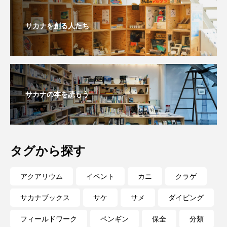
マテガイ
ミカヅキノエボシ
サカナを創る人たち
ミナミギンガメアジ
ミナミヌマエビ
ミナミハタンポ
ミナミメダカ
ミンククジラ
ムチカラマツ
ムツ
サカナの本を読もう
メカジキ
メガロドン
メギス
メコン川
メゴチ
メジナ
メヌケ
タグから探す
メバル
メンダコ
モクズガニ
モツゴ
アクアリウム
イベント
カニ
クラゲ
モノノケトンガリサカタザメ
モリアオガエル
サカナブックス
サケ
サメ
ダイビング
モンツキハギ
ヤコウガイ
ヤゴ
フィールドワーク
ペンギン
保全
分類
ヤッコ
ヤドカリ
ヤマトシマドジョウ