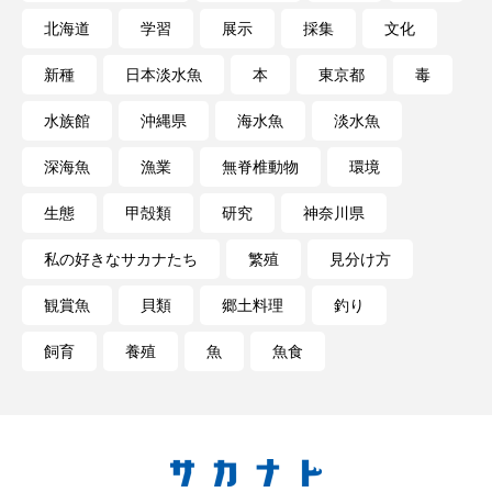
北海道
学習
展示
採集
文化
ヤマトヌマエビ
ヤマメ
ヤミヨキセワタ
新種
日本淡水魚
本
東京都
毒
ユウゼン
ユウレイクラゲ
ユカタハタ
水族館
沖縄県
海水魚
淡水魚
ユメタチモドキ
ヨウラククラゲ
ヨコエビ
深海魚
漁業
無脊椎動物
環境
ヨツメウオ
ラブカ
ラムサール条約
生態
甲殻類
研究
神奈川県
私の好きなサカナたち
繁殖
見分け方
リュウセイクラゲ
レシピ
観賞魚
貝類
郷土料理
釣り
ロックシュリンプ
ワカサギ
ワカメ
飼育
養殖
魚
魚食
ワタカ
ワニ
ワレカラ
下田海中水族館
世界遺産
両生類
交雑
企画
伝承
伝統料理