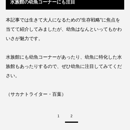
水族館の幼魚コーナーにも注目
ウマヅラハギ
ウミウシ
エイ
エゾアイナメ
エッセイ
オオカミウオ
本記事では生きて大人になるための“生存戦略“に焦点を
当てて紹介してみましたが、幼魚はなんといってもかわ
オオグソクムシ
オオサンショウウオ
いさが魅力です。
オショロコマ
オスカー
オタリア
水族館にも幼魚コーナーがあったり、幼魚に特化した水
オットセイ
オニヒトデ
オワンクラゲ
族館もあったりするので、ぜひ幼魚に注目してみてくだ
オーストラリア
カイエビ
カイギュウ
さい。
カイロウドウケツ
カイワリ
（サカナトライター・百葉）
カエルアンコウ
カガミガイ
カキ
カクレクマノミ
カゴカマス
カジカ
1
2
カタボシイワシ
カツオ
カニ