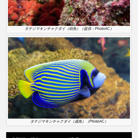
アッキガイ
アナゴ
アブラツノザメ
アブラボテ
アマガエル
アマゴ
タテジマキンチャクダイ（幼魚）（提供：PhotoAC）
アマダイ
アミメハギ
アメリカザリガニ
アユ
アリアケギバチ
アリゲーターガー
アンコウ
イカ
イカナゴ
イクラ
イッカク
イトウ
イトヒキアジ
イトヨリダイ
イモリ
イラスト
イリエワニ
イワナ
インドネシア
タテジマキンチャクダイ（成魚）（PhotoAC）
ウツボ
ウナギ
ウバザメ