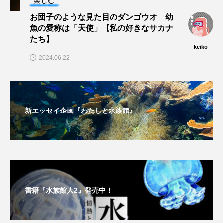
楽しむ
お団子のような見た目のダンゴウオ 幼
ノロゲンゲ
ハス
ハゼ
ハタタテダイ
魚の愛称は「天使」【私の好きなサカナ
たち】
ハタハタ
ハダカゾウクラゲ
ハナゴンドウ
keiko
2024.06.22
ハナシャコ
ハナダイ
ハナビラウオ
ハナミノカサゴ
ハブクラゲ
ハリヨ
新エッセイ企画『わたしと水族館』
バイオロギング
バショウカジキ
バンドウイルカ
ヒゲソリダイ
ヒゲダイ
ヒドラ
ヒメマス
ヒラマサ
ヒラメ
書籍『水族館人2』発売中！
ビワマス
ピラルクー
フィールド
フエダイ
フエフキダイ
フグ
フナ