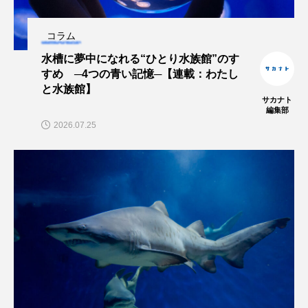
タイコウチ
タイドプール
タカエビ
コラム
タカラガイ
タガメ
タコ
タコクラゲ
水槽に夢中になれる“ひとり水族館”のす
すめ ─4つの青い記憶─【連載：わたし
タコブネ
タチウオ
タナゴ
と水族館】
サカナト
編集部
タラバガニ
ダイオウイカ
ダイオウカサゴ
2026.07.25
ダイサギ
ダンゴウオ
チゴガニ
チヌ
チョウクラゲ
チョウザメ
チリメンモンスター
チンアナゴ
ツキヒハナダイ
テナガエビ
デンキウナギ
トゲウオ
トド
トラウツボ
トラフグ