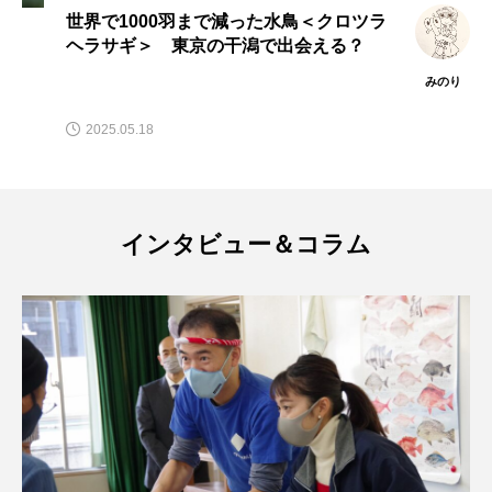
ゴトウタゴガエル
ゴマフアザラシ
ゴリ
世界で1000羽まで減った水鳥＜クロツラ
ヘラサギ＞ 東京の干潟で出会える？
ゴンズイ
ゴールデンジェリーフィッシュ
みのり
サカナアパートメント
サカナブックス
2025.05.18
サクラアジ
サクラエビ
サクラダンゴウオ
サクラマス
サケ
サザエ
インタビュー＆コラム
サツオミシマ
サバ
サビウツボ
サブカルチャー
サメ
サヨリ
サルシアクラゲ
サルパ
サワガニ
サンゴ
サンショウウオ
サンマ
サーモン
ザトウクジラ
シクリッド