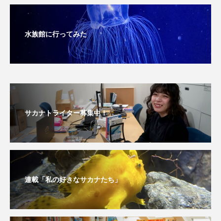
ブックレビュー
ブリ
ブルーカーボン
水族館に行ってみた
プライドフィッシュ
プランクトン
ヘラヤガラ
ベタ
ベニザケ
ベラ
ホウネンエビ
ホウボウ
ホタテ
ホタルイカ
ホッキガイ
ホッケ
サカナトライター募集中！
ホテイウオ
ホネガイ
ホホジロザメ
ホヤ
ホンモロコ
ポットベリーシーホース
連載「私の好きなサカナたち」
マアジ
マイクロプラスチック
マグロ
マス
マダイ
マダコ
マダラ