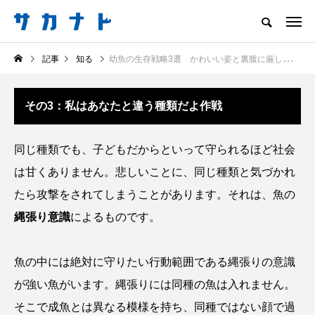
サカナをもっと好きになる
記事
知る
幼魚の生存戦略3選 かわいい姿と裏腹に厳しい環境で生き抜くサカナたち
知る
食べる
楽しむ
創る
その3：私はあなたと違う種類だよ作戦
注目記事
サカナを知ろう
同じ種類でも、子どもだからといって守られるほど社会
食べる
創る
は甘くありません。悲しいことに、同じ種類と気づかれ
たら攻撃をされてしまうことがあります。それは、魚の
縄張り意識
によるものです。
魚の中には絶対に守りたい行動範囲である縄張りの意識
が強い魚がいます。縄張りには同種の魚は入れません。
＜ツバメウオ＞は意外
＜なぜ釣り人は魚拓を
と美味しい！ “でかい
とるのか？＞ 魚拓が
そこで成魚とは異なる模様を持ち、同種ではない顔で過