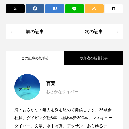
カブトエビ
カブトクラゲ
カミクラゲ
カレイ
カワウソ
カワハギ
前の記事
次の記事
カワバタモロコ
カワムツ
ガラ・ルファ
キジハタ
キス
キチヌ
キヌバリ
この記事の執筆者
執筆者の新着記事
キビナゴ
キュウリエソ
キンメダイ
神秘的な一瞬を切り取る＜水中写真＞の
2025.03.11
ギギ
ギンザケ
ギンザメ
クエ
百葉
おさかなダイバー
クサガメ
クジラ
クニマス
クマノミ
＜タヒチのサカナ＞に会いたい！ 豊か
2025.01.04
ススメ 海の中のサカナの表情＆景色は
海・おさかなの魅力を愛を込めて発信します。26歳会
クモギンポ
クラゲ
クルマエビ
奄美大島で出会った一匹の＜ヒトスジギ
2024.12.24
なサンゴ礁で出会えるダイバー憧れの生
社員。ダイビング歴8年、経験本数300本、レスキュー
毎回違う？
クロスジギンポ
クロソイ
クロダイ
ダイバー。文章、水中写真、デッサン、あらゆる手段