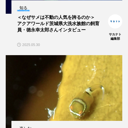
トラフザメ
トラフシャコ
トンボ
知る
＜なぜサメは不動の人気を誇るのか＞
ドキュメンタリー
ドジョウ
ドスイカ
アクアワールド茨城県大洗水族館の飼育
員・徳永幸太郎さんインタビュー
ドチザメ
ナマズ
ナンヨウブダイ
サカナト
編集部
2025.05.30
ナンヨウマンタ
ニギス
ニシキアナゴ
ニシキフウライウオ
ニシシマドジョウ
ニジハギ
ニジマス
ニセゴイシウツボ
ニフレル
ニホンカワウソ
ニホンザリガニ
ニホンナマズ
ニュウドウカジカ
ヌノサラシ
ヌマガエル
ヌマムツ
ネコギギ
ネコザメ
ノコギリダイ